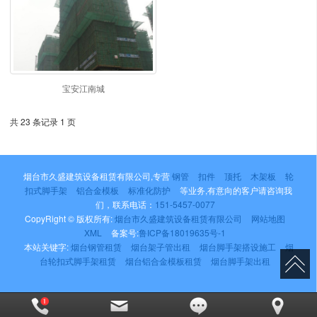
宝安江南城
共 23 条记录 1 页
烟台市久盛建筑设备租赁有限公司,专营
钢管
扣件
顶托
木架板
轮
扣式脚手架
铝合金模板
标准化防护
等业务,有意向的客户请咨询我
们，联系电话：
151-5457-0077
CopyRight © 版权所有:
烟台市久盛建筑设备租赁有限公司
网站地图
XML
备案号:
鲁ICP备18019635号-1
本站关键字:
烟台钢管租赁
烟台架子管出租
烟台脚手架搭设施工
烟
台轮扣式脚手架租赁
烟台铝合金模板租赁
烟台脚手架出租