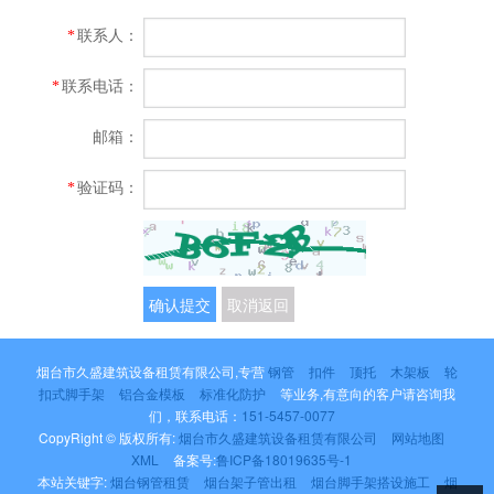
联系人：
*
联系电话：
*
邮箱：
验证码：
*
确认提交
取消返回
烟台市久盛建筑设备租赁有限公司,专营
钢管
扣件
顶托
木架板
轮
扣式脚手架
铝合金模板
标准化防护
等业务,有意向的客户请咨询我
们，联系电话：
151-5457-0077
CopyRight © 版权所有:
烟台市久盛建筑设备租赁有限公司
网站地图
XML
备案号:
鲁ICP备18019635号-1
本站关键字:
烟台钢管租赁
烟台架子管出租
烟台脚手架搭设施工
烟