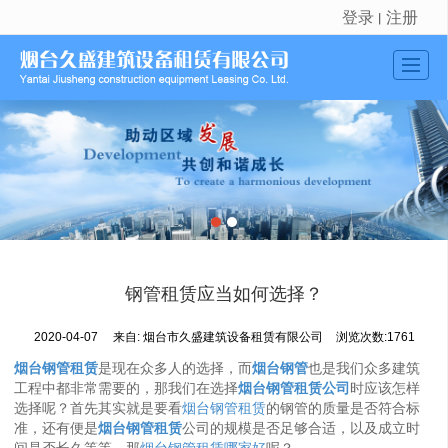
登录
注册
丨
很遗憾，因您的浏览器版本过低导致无法获得最佳浏览体验，推荐下载安装谷歌浏览器！
首页
公司介绍
新闻动态
产品展示
工程实例
钢管租赁应当如何选择？
留言反馈
2020-04-07
来自:
烟台市久盛建筑设备租赁有限公司
浏览次数:1761
联系我们
烟台钢管租赁
是现在众多人的选择，而
烟台钢管
也是我们众多建筑
地图导航
工程中都非常需要的，那我们在选择
烟台钢管租赁公司
时应该怎样
选择呢？首先其实就是要看
烟台钢管租赁
的钢管的质量是否符合标
准，还有便是
烟台钢管租赁
公司的规模是否足够合适，以及成立时
间是否长久等等，那
烟台钢管租赁哪家好
呢？