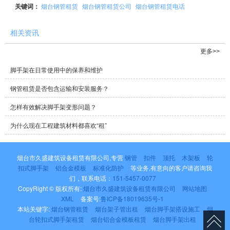
关键词：
烟台钢管租赁
烟台钢管租赁公司
烟台钢管租赁电话
相关资讯
更多>>
脚手架在日常使用中的保养和维护
钢管租赁是否包含运输和安装服务？
怎样有效解决脚手架变形问题？
为什么现在工程建筑材料都喜欢“租”
烟台市久盛建筑设备租赁有限公司,专营
钢管
扣件
顶托
木架板
轮
扣式脚手架
铝合金模板
标准化防护
等业务,有意向的客户请咨询我
们，联系电话：
151-5457-0077
CopyRight © 版权所有:
烟台市久盛建筑设备租赁有限公司
网站地图
XML
备案号:
鲁ICP备18019635号-1
本站关键字:
烟台钢管租赁
烟台架子管出租
烟台脚手架搭设施工
烟
台轮扣式脚手架租赁
烟台铝合金模板租赁
烟台脚手架出租