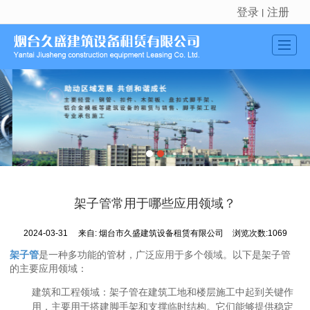
登录
注册
丨
很遗憾，因您的浏览器版本过低导致无法获得最佳浏览体验，推荐下载安装谷歌浏览器！
首页
公司介绍
新闻动态
产品展示
工程实例
架子管常用于哪些应用领域？
留言反馈
2024-03-31
来自:
烟台市久盛建筑设备租赁有限公司
浏览次数:1069
联系我们
架子管
是一种多功能的管材，广泛应用于多个领域。以下是架子管
地图导航
的主要应用领域：
建筑和工程领域
：架子管在建筑工地和楼层施工中起到关键作
用，主要用于搭建脚手架和支撑临时结构。它们能够提供稳定