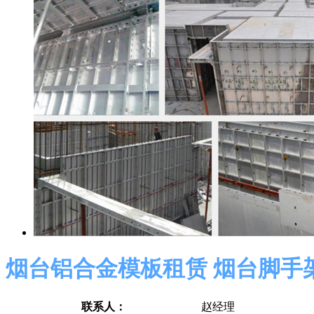
烟台铝合金模板租赁 烟台脚手
联系人：
赵经理